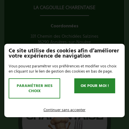
LA CAGOUILLE CHARENTAISE
Coordonnées
331 Chemin des Orchidées Salzines
16290 Asnières-sur-Nouère
Tél.
05 45 38 85 67
Ce site utilise des cookies afin d’améliorer
votre expérience de navigation
Vous pouvez paramétrer vos préférences et modifier vos choix
en cliquant sur le lien de gestion des cookies en bas de page.
PARAMÉTRER MES
OK POUR MOI !
CHOIX
Continuer sans accepter