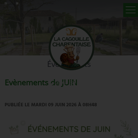
ACCUEIL
HÉLICICULTURE
A LA VENTE
Événements
GALERIE PHOTOS
ÉVÉNEMENTS
Evènements de JUIN
05 45 38 85 67
CONTACT
PUBLIÉE LE MARDI 09 JUIN 2026 À 08H48